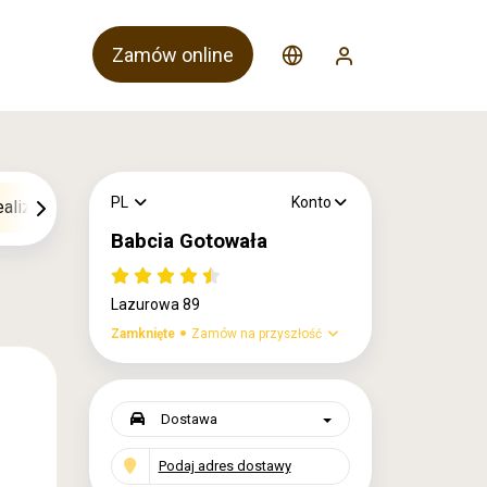
Zamów online
PL
Konto
ealizacje 2 dni robocze)
Sałatki
Kotlety
Napoje
Babcia Gotowała
Lazurowa 89
Zamknięte
Zamów na przyszłość
Dostawa
Podaj adres dostawy