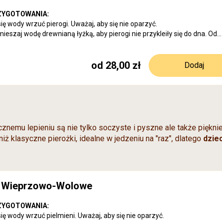
rawia, że mogą różnić się wielkością.
ZYGOTOWANIA:
się wody wrzuć pierogi. Uważaj, aby się nie oparzyć.
mieszaj wodę drewnianą łyżką, aby pierogi nie przykleiły się do dna. Od
pierogi wypłyną do góry gotuj około 5 minut.
e truskawki
, mąka, szczypta soli, olej roślinny, jaja, cukier wanilinowy, skrobia
, odrobina cukru.
od 28,00 zł
Dodaj
a, gluten pszenny
oko mrożony.
 dostaniesz ok. 35 pierożków.
g, dostaniesz ok. 17 pierożków.
 opakowaniu może różnić się w zamówieniach, ponieważ pierogi są ręcz
rawia, że mogą różnić się wielkością.
cznemu lepieniu są nie tylko soczyste i pyszne ale także piękni
niż klasyczne pierożki, idealne w jedzeniu na "raz", dlatego
dziec
i Wieprzowo-Wolowe
ZYGOTOWANIA:
się wody wrzuć pielmieni. Uważaj, aby się nie oparzyć.