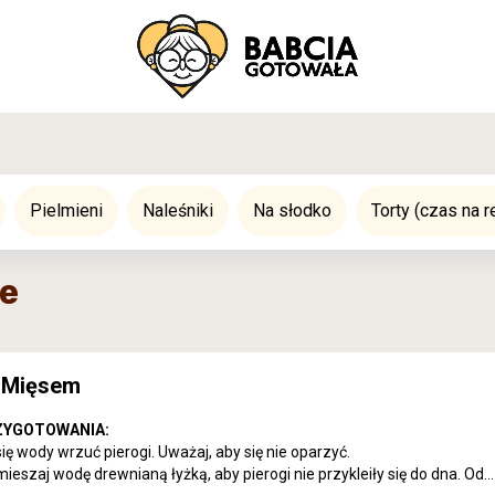
Pielmieni
Naleśniki
Na słodko
Torty (czas na r
e
z Mięsem
ZYGOTOWANIA:
się wody wrzuć pierogi. Uważaj, aby się nie oparzyć.
mieszaj wodę drewnianą łyżką, aby pierogi nie przykleiły się do dna. Od