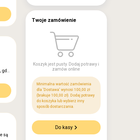
a,
Twoje zamówienie
nie
Koszyk jest pusty. Dodaj potrawy i
zamów online
, gdy
Minimalna wartość zamówienia
dla 'Dostawa' wynosi 100,00 zł
(brakuje 100,00 zł). Dodaj potrawy
do koszyka lub wybierz inny
sposób dostarczania.
cznie
Do kasy
e są