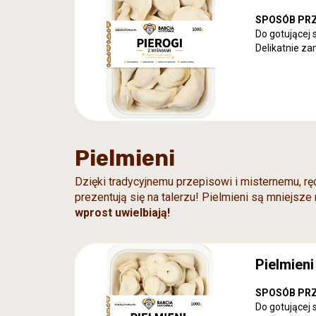
lepione, co sp
SPOSÓB PR
Do gotującej 
Delikatnie za
momentu, gdy 
Skład:
polski
ziemniaczana
Alergeny:
jaj
Produkt głęb
Kupując 1 kg,
Kupując 0,5 k
Pielmieni
Ilość sztuk w
lepione, co sp
Dzięki tradycyjnemu przepisowi i misternemu, rę
prezentują się na talerzu! Pielmieni są mniejsze 
wprost uwielbiają!
Pielmien
SPOSÓB PR
Do gotującej 