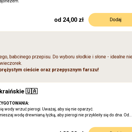
jonezem.
od 24,00 zł
Dodaj
ego, babcinego przepisu. Do wyboru słodkie i słone - idealne ni
dwieczorek.
sprężystym cieście oraz przepysznym farszu!
kraińskie 🇺🇦
ZYGOTOWANIA:
się wody wrzuć pierogi. Uważaj, aby się nie oparzyć.
mieszaj wodę drewnianą łyżką, aby pierogi nie przykleiły się do dna. Od
pierogi wypłyną do góry gotuj około 5 minut.
żona cebulka biała, ziemniaki, świeże jaja, śmietanka 18%,