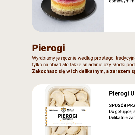
domowym ma
Pierogi
Wyrabiamy je ręcznie według prostego, tradycyjn
tylko na obiad ale także śniadanie czy słodki po
Zakochasz się w ich delikatnym, a zarazem 
Pierogi U
SPOSÓB PR
Do gotującej 
Delikatnie za
momentu, gdy 
Skład:
wiejski twaróg, sma